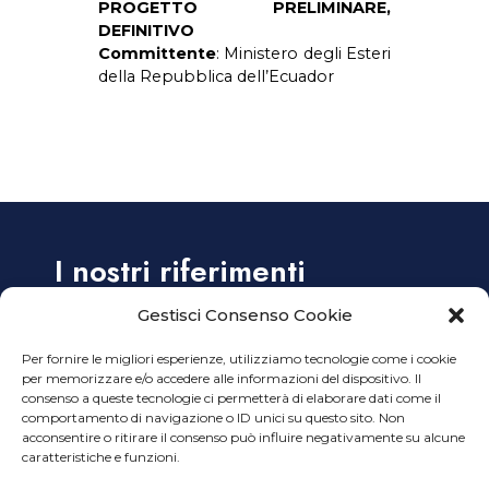
PROGETTO PRELIMINARE,
DEFINITIVO
Committente
: Ministero degli Esteri
della Repubblica dell’Ecuador
I nostri riferimenti
Gestisci Consenso Cookie
Alzaia Naviglio Grande, 38 – 20144 Milano
Per fornire le migliori esperienze, utilizziamo tecnologie come i cookie
Tel. +39 02 45499914
per memorizzare e/o accedere alle informazioni del dispositivo. Il
Tel. +39 02 45499915
consenso a queste tecnologie ci permetterà di elaborare dati come il
Email:
info@ planimetro.it
comportamento di navigazione o ID unici su questo sito. Non
acconsentire o ritirare il consenso può influire negativamente su alcune
Planimetro s.n.c.
caratteristiche e funzioni.