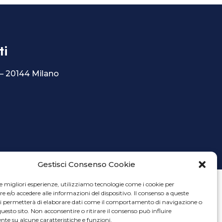
ti
 – 20144 Milano
Gestisci Consenso Cookie
le migliori esperienze, utilizziamo tecnologie come i cookie per
e/o accedere alle informazioni del dispositivo. Il consenso a queste
ci permetterà di elaborare dati come il comportamento di navigazione o
questo sito. Non acconsentire o ritirare il consenso può influire
te su alcune caratteristiche e funzioni.