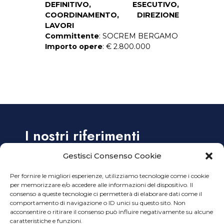
DEFINITIVO, ESECUTIVO,
COORDINAMENTO, DIREZIONE
LAVORI
Committente
: SOCREM BERGAMO
Importo opere
: € 2.800.000
I nostri riferimenti
Gestisci Consenso Cookie
Alzaia Naviglio Grande, 38 – 20144 Milano
Per fornire le migliori esperienze, utilizziamo tecnologie come i cookie
Tel. +39 02 45499914
per memorizzare e/o accedere alle informazioni del dispositivo. Il
Tel. +39 02 45499915
consenso a queste tecnologie ci permetterà di elaborare dati come il
Email:
info@ planimetro.it
comportamento di navigazione o ID unici su questo sito. Non
acconsentire o ritirare il consenso può influire negativamente su alcune
Planimetro s.n.c.
caratteristiche e funzioni.