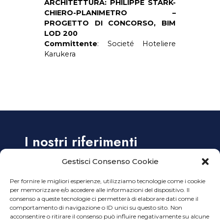
ARCHITETTURA: PHILIPPE STARK-
CHIERO-PLANIMETRO –
PROGETTO DI CONCORSO, BIM
LOD 200
Committente
: Societé Hoteliere
Karukera
I nostri riferimenti
Gestisci Consenso Cookie
Alzaia Naviglio Grande, 38 – 20144 Milano
Per fornire le migliori esperienze, utilizziamo tecnologie come i cookie
Tel. +39 02 45499914
per memorizzare e/o accedere alle informazioni del dispositivo. Il
Tel. +39 02 45499915
consenso a queste tecnologie ci permetterà di elaborare dati come il
Email:
info@ planimetro.it
comportamento di navigazione o ID unici su questo sito. Non
acconsentire o ritirare il consenso può influire negativamente su alcune