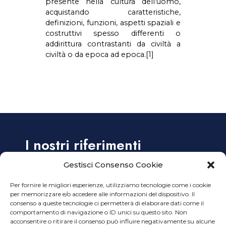
presente nella cultura dell’uomo,
acquistando caratteristiche,
definizioni, funzioni, aspetti spaziali e
costruttivi spesso differenti o
addirittura contrastanti da civiltà a
civiltà o da epoca ad epoca.[1]
I nostri riferimenti
Gestisci Consenso Cookie
Alzaia Naviglio Grande, 38 – 20144 Milano
Per fornire le migliori esperienze, utilizziamo tecnologie come i cookie
Tel. +39 02 45499914
per memorizzare e/o accedere alle informazioni del dispositivo. Il
Tel. +39 02 45499915
consenso a queste tecnologie ci permetterà di elaborare dati come il
Email:
info@ planimetro.it
comportamento di navigazione o ID unici su questo sito. Non
acconsentire o ritirare il consenso può influire negativamente su alcune